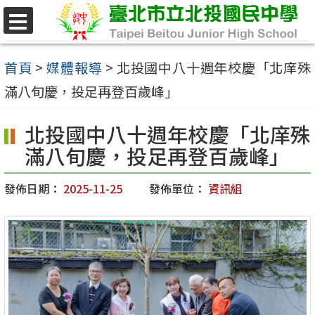
跳
至
選
單
主
首頁
>
媒體報導
>
北投國中八十週年校慶「北庠殊
要
滿八旬慶，投足再登百歲峰」
內
北投國中八十週年校慶「北庠殊
容
滿八旬慶，投足再登百歲峰」
區
發佈日期：
2025-11-25
發佈單位：
資訊組