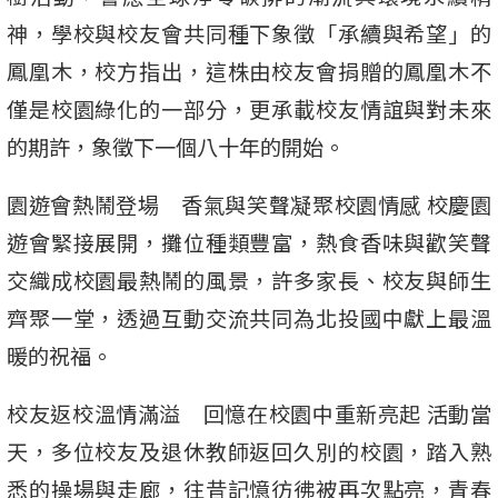
神，學校與校友會共同種下象徵「承續與希望」的
鳳凰木，校方指出，這株由校友會捐贈的鳳凰木不
僅是校園綠化的一部分，更承載校友情誼與對未來
的期許，象徵下一個八十年的開始。
園遊會熱鬧登場 香氣與笑聲凝聚校園情感 校慶園
遊會緊接展開，攤位種類豐富，熱食香味與歡笑聲
交織成校園最熱鬧的風景，許多家長、校友與師生
齊聚一堂，透過互動交流共同為北投國中獻上最溫
暖的祝福。
校友返校溫情滿溢 回憶在校園中重新亮起 活動當
天，多位校友及退休教師返回久別的校園，踏入熟
悉的操場與走廊，往昔記憶彷彿被再次點亮，青春