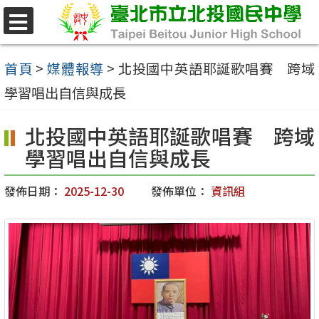
跳
至
選
單
主
首頁
>
媒體報導
>
北投國中英語耶誕歌唱賽 跨域
要
學習唱出自信與成長
內
北投國中英語耶誕歌唱賽 跨域
容
學習唱出自信與成長
區
發佈日期：
2025-12-30
發佈單位：
資訊組