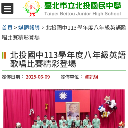
跳
至
選
單
主
首頁
>
媒體報導
>
北投國中113學年度八年級英語歌
要
唱比賽精彩登場
內
北投國中113學年度八年級英語
容
歌唱比賽精彩登場
區
發佈日期：
2025-06-09
發佈單位：
資訊組