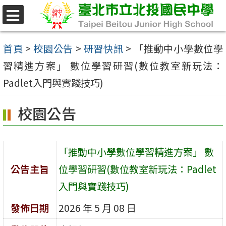
跳
至
選
單
主
首頁
>
校園公告
>
研習快訊
>
「推動中小學數位學
要
習精進方案」 數位學習研習(數位教室新玩法：
內
Padlet入門與實踐技巧)
容
校園公告
區
「推動中小學數位學習精進方案」 數
公告主旨
位學習研習(數位教室新玩法：Padlet
入門與實踐技巧)
發佈日期
2026 年 5 月 08 日