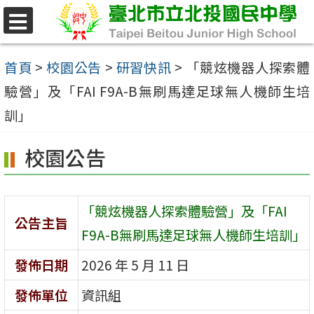
跳
至
選
單
主
首頁
>
校園公告
>
研習快訊
>
「競炫機器人探索體
要
驗營」及「FAI F9A-B無刷馬達足球無人機師生培
內
訓」
容
校園公告
區
「競炫機器人探索體驗營」及「FAI
公告主旨
F9A-B無刷馬達足球無人機師生培訓」
發佈日期
2026 年 5 月 11 日
發佈單位
資訊組