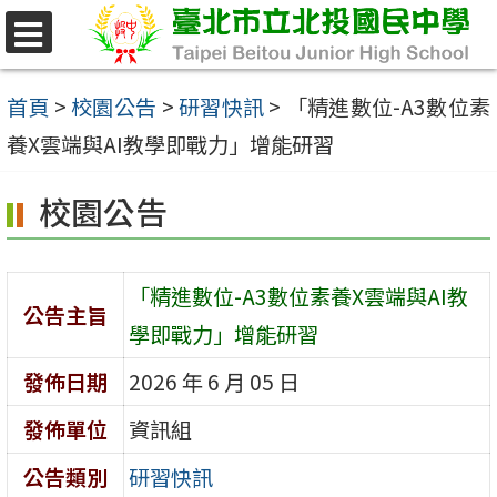
跳
至
選
單
主
首頁
>
校園公告
>
研習快訊
>
「精進數位-A3數位素
要
養X雲端與AI教學即戰力」增能研習
內
校園公告
容
區
「精進數位-A3數位素養X雲端與AI教
公告主旨
學即戰力」增能研習
發佈日期
2026 年 6 月 05 日
發佈單位
資訊組
公告類別
研習快訊