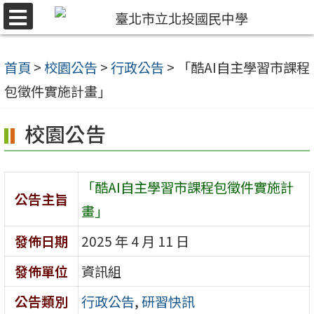
跳
選
至
單
主
首頁
>
校園公告
>
行政公告
>
「酷AI自主學習市課程
要
包徵件實施計畫」
內
校園公告
容
區
「酷AI自主學習市課程包徵件實施計
公告主旨
畫」
發佈日期
2025 年 4 月 11 日
發佈單位
資訊組
公告類別
行政公告
,
研習快訊