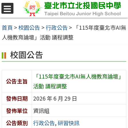
跳
至
選
單
主
首頁
>
校園公告
>
行政公告
>
「115年度臺北市AI無
要
人機教育論壇」活動 議程調整
內
校園公告
容
區
「115年度臺北市AI無人機教育論壇」
公告主旨
活動 議程調整
發佈日期
2026 年 6 月 29 日
發佈單位
資訊組
公告類別
行政公告
,
研習快訊