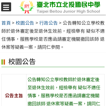
跳
至
選
單
主
首頁
>
校園公告
>
行政公告
>
公告轉知公立學校教
要
師於退休審定後至退休生效前，經檢舉有 疑似不適
內
任情事，服務學校是否應函請審定機關撤回該師 退
容
休案等疑義一案，請同仁參閱。
區
校園公告
公告轉知公立學校教師於退休審定後
至退休生效前，經檢舉有 疑似不適任
公告主旨
情事，服務學校是否應函請審定機關
撤回該師 退休案等疑義一案，請同仁