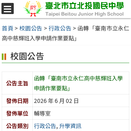
跳
至
選
單
主
首頁
>
校園公告
>
行政公告
>
函轉「臺南市立永仁
要
高中慈輝班入學申請作業要點」
內
校園公告
容
區
函轉「臺南市立永仁高中慈輝班入學
公告主旨
申請作業要點」
發佈日期
2026 年 6 月 02 日
發佈單位
輔導室
公告類別
行政公告
,
升學資訊