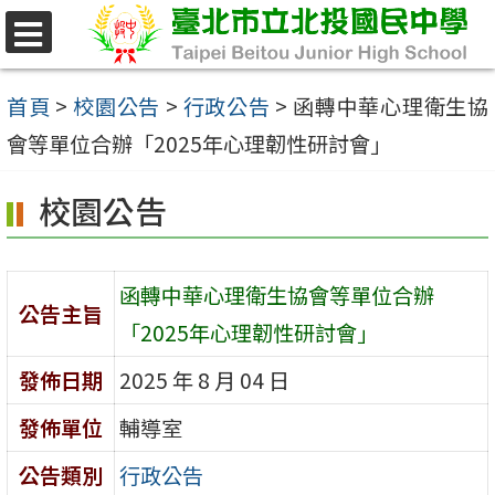
跳
至
選
單
主
首頁
>
校園公告
>
行政公告
>
函轉中華心理衛生協
要
會等單位合辦「2025年心理韌性研討會」
內
校園公告
容
區
函轉中華心理衛生協會等單位合辦
公告主旨
「2025年心理韌性研討會」
發佈日期
2025 年 8 月 04 日
發佈單位
輔導室
公告類別
行政公告