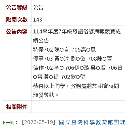
公告等級
公告
點閱次數
143
114學年度7年級母語俗諺海報競賽成
公告內容
績公告
特優702 陳Ο言 705高Ο風
優等703 黃Ο淳 劉Ο俽 708陳Ο萱
佳作702 李Ο 706伊Ο璇 吳Ο潔 706曾
Ο甯 黃Ο禔 702歐Ο瑩
恭喜以上同學，教務處將於朝會時間
頒發獎狀。
相關附件
【2026-05-19】
國立臺灣科學教育館辦理