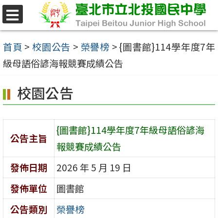
跳
至
選
單
主
首頁
>
校園公告
>
榮譽榜
>
{圖書館}114學年度7年
要
級母語俗諺海報競賽成績公告
內
校園公告
容
區
{圖書館}114學年度7年級母語俗諺海
公告主旨
報競賽成績公告
發佈日期
2026 年 5 月 19 日
發佈單位
圖書館
公告類別
榮譽榜