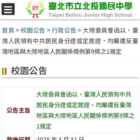
跳
至
選
單
主
首頁
>
校園公告
>
行政公告
>
大陸委員會函以，臺
要
灣人民領有中共居民身分證或定居證，均屬違反臺
內
灣地區與大陸地區人民關係條例第9條之1規定
容
校園公告
區
大陸委員會函以，臺灣人民領有中共
居民身分證或定居證，均屬違反臺灣
公告主旨
地區與大陸地區人民關係條例第9條之
1規定
發佈日期
2025 年 3 月 31 日