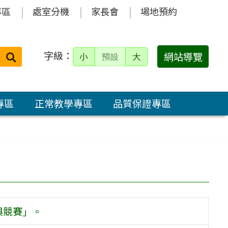
專區
處室分機
家長會
場地預約
字級：
送出
網站導覽
小
預設
大
搜
尋：
專區
正常教學專區
品質保證專區
與競賽」。