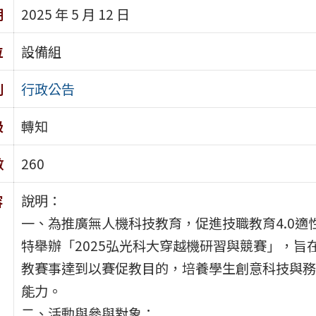
期
2025 年 5 月 12 日
位
設備組
別
行政公告
級
轉知
數
260
說明：
容
一、為推廣無人機科技教育，促進技職教育4.0適
特舉辦「2025弘光科大穿越機研習與競賽」，旨
教賽事達到以賽促教目的，培養學生創意科技與務
能力。
二、活動與參與對象：