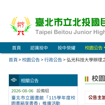
跳
至
主
要
內
容
首頁
認識投中
投中榮耀
校園公告
區
首頁
>
校園公告
>
行政公告
>
弘光科技大學辦理之
校
相關公告
2026-08-06
設備組
公告主
臺北市立圖書館「115學年度校
園書箱享書香」推廣活動