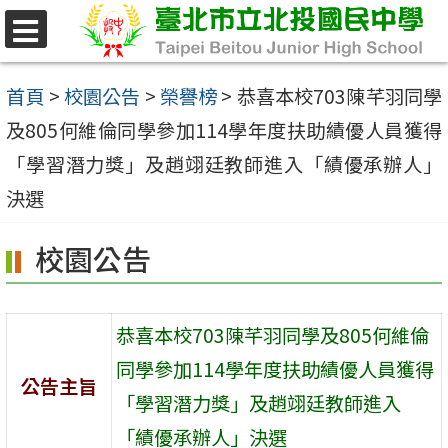
跳
至
選
單
主
首頁
>
校園公告
>
榮譽榜
>
恭喜本校703陳芊羽同學
要
及805何維倫同學參加114學年度扶助績優人員獲得
內
「學習潛力獎」及趙翊廷教師進入「績優承辦人」
容
決選
區
校園公告
恭喜本校703陳芊羽同學及805何維倫
同學參加114學年度扶助績優人員獲得
公告主旨
「學習潛力獎」及趙翊廷教師進入
「績優承辦人」決選