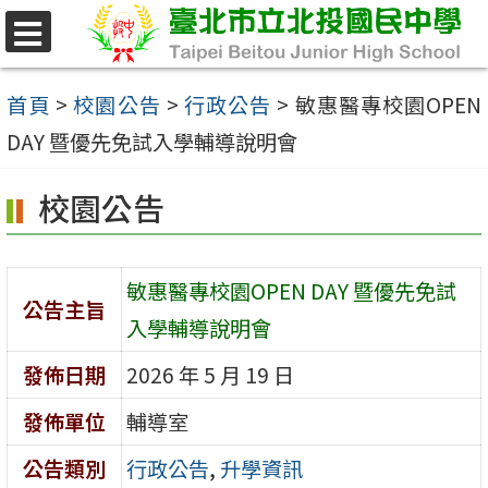
跳
至
選
單
主
首頁
>
校園公告
>
行政公告
>
敏惠醫專校園OPEN
要
DAY 暨優先免試入學輔導說明會
內
校園公告
容
區
敏惠醫專校園OPEN DAY 暨優先免試
公告主旨
入學輔導說明會
發佈日期
2026 年 5 月 19 日
發佈單位
輔導室
公告類別
行政公告
,
升學資訊