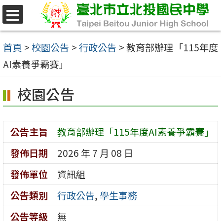
跳
至
選
單
主
首頁
>
校園公告
>
行政公告
>
教育部辦理「115年度
要
AI素養爭霸賽」
內
校園公告
容
區
公告主旨
教育部辦理「115年度AI素養爭霸賽」
發佈日期
2026 年 7 月 08 日
發佈單位
資訊組
公告類別
行政公告
,
學生事務
公告等級
無