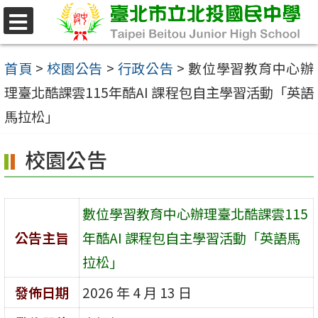
跳
至
選
單
主
首頁
>
校園公告
>
行政公告
>
數位學習教育中心辦
要
理臺北酷課雲115年酷AI 課程包自主學習活動「英語
內
馬拉松」
容
校園公告
區
數位學習教育中心辦理臺北酷課雲115
公告主旨
年酷AI 課程包自主學習活動「英語馬
拉松」
發佈日期
2026 年 4 月 13 日