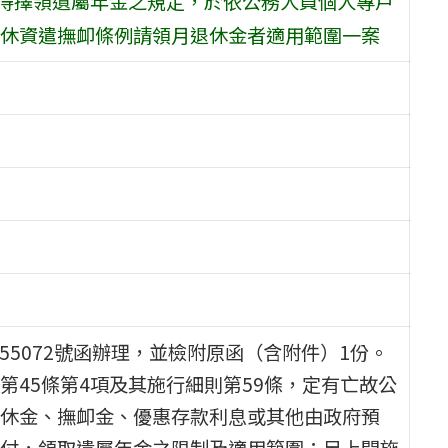
不得擇領遺屬年金之規定，於依公務人員個人專戶
休資遣撫卹條例請領月退休金者適用範圍一案
9055072號函辦理，並檢附原函（含附件）1份。
45條第4項及其施行細則第59條，定有亡故公
休金、撫卹金、優惠存款利息或其他由政府預
付，領取遺屬年金之限制及適用範圍；另上開施