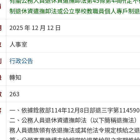
有關公務人員退休資遣撫卹法第45條第4項所定
旨
制退休資遣撫卹法或公立學校教職員個人專戶制退
期
2025 年 12 月 12 日
位
人事室
別
行政公告
級
轉知
數
263
一、依據銓敘部114年12月8日部退三字第1145
容
二、公務人員退休資遣撫卹法（以下簡稱退撫法）第
務人員遺族領有依退撫法或其他法令規定核給之退
算、公營事業機構支給相當於退離給與之定期性給