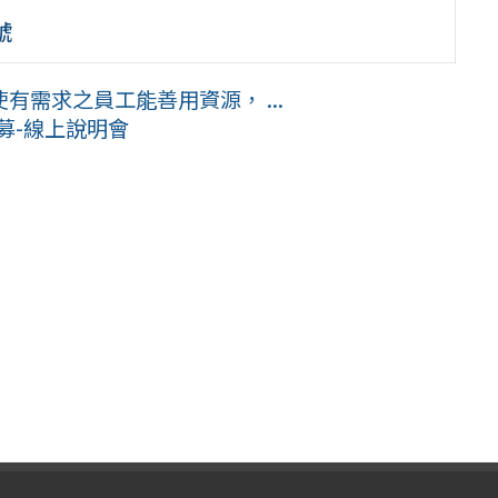
號
需求之員工能善用資源， ...
募-線上說明會