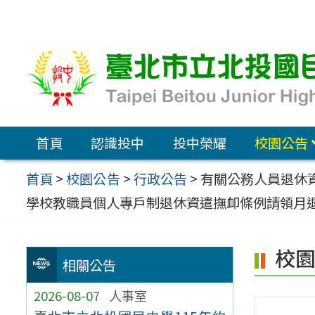
跳
至
主
要
內
容
首頁
認識投中
投中榮耀
校園公告
區
首頁
>
校園公告
>
行政公告
>
有關公務人員退休
學校教職員個人專戶制退休資遣撫卹條例請領月
校
相關公告
2026-08-07
人事室