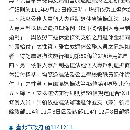
行細則於111年9月23日修正時，增訂依勞工退
三、茲以公務人員個人專戶制退休資遣撫卹法（以
人專戶制退休資遣撫卹條例（以下簡稱個人專戶制
撥制」，與依勞工退休金條例支領之月退休金相同
持續給付」之性質，爰亡故退休公務人員之遺族如
者，得認屬退撫法施行細則第59條第2項適用範圍
四、另，依個人專戶制退撫法或個人專戶制退撫條
休給付標準，均照退撫法及公立學校教職員退休資
付制」之性質，自應屬退撫法第45條第4項及其施
五、綜上，於退撫法施行細則第59條規定配合修
條例人員，請領依退撫法辦理退休並支（兼）領月
銓敘部114年12月8日函及該部114年12月8日部退
臺北市政府 函1141211