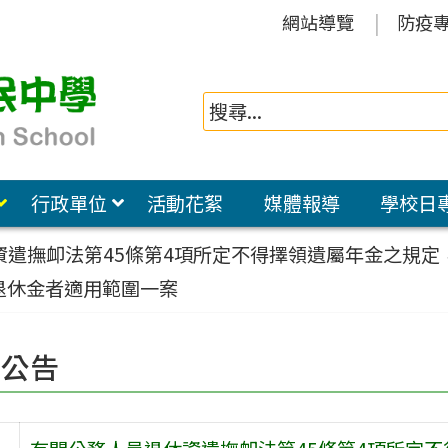
網站導覽
防疫
行政單位
活動花絮
媒體報導
學校日
資遣撫卹法第45條第4項所定不得擇領遺屬年金之規
退休金者適用範圍一案
園公告