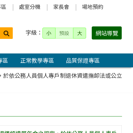
專區
處室分機
家長會
場地預約
字級：
送出
網站導覽
小
預設
大
搜
尋：
專區
正常教學專區
品質保證專區
定，於依公務人員個人專戶制退休資遣撫卹法或公立