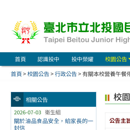
跳
至
主
要
內
容
首頁
認識投中
投中榮耀
校園公告
區
首頁
>
校園公告
>
行政公告
>
有關本校營養午餐
校
相關公告
2026-07-03
衛生組
公告主
關於油品食品安全，給家長的一
封信