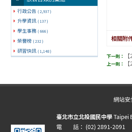
行政公告
( 2,937 )
升學資訊
( 137 )
學生事務
( 666 )
相關附
榮譽榜
( 232 )
研習快訊
( 1,148 )
【2
【2
網站安
臺北市立北投國民中學
Taipei 
電 話： (02) 2891-2091