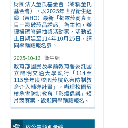
財團法人董氏基金會（簡稱董氏
基金會），以2025年世界衛生組
織（WHO）最新「揭露菸商真面
目—戳破菸品誘惑」為主軸，辦
理掃碼答題抽獎活動案，活動截
止日期延至114年10月25日，請
同學踴躍報名參。
2025-10-13
衛生組
教育部國民及學前教育署委託國
立陽明交通大學執行「114至
115學年度校園菸檳危害防制教
育介入輔導計畫」，辦理校園菸
檳危害防制教育「影爆倡議」短
片競賽案，歡迎同學踴躍報名。
依公告類別彙總