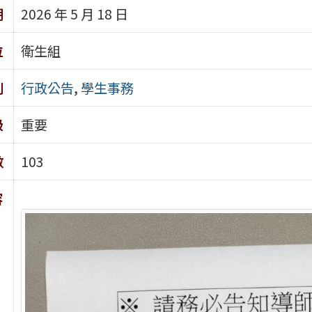
期
2026 年 5 月 18 日
位
衛生組
別
行政公告
,
學生事務
級
重要
數
103
容