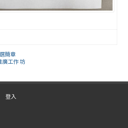
甄選簡章
廣工作 坊
登入