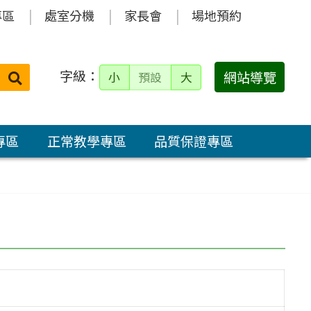
專區
處室分機
家長會
場地預約
字級：
送出
網站導覽
小
預設
大
搜
尋：
專區
正常教學專區
品質保證專區