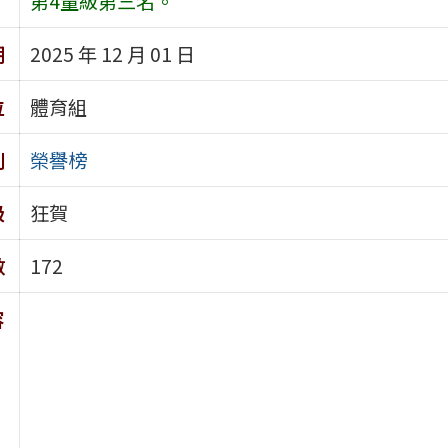
第4量級第三名。
期
2025 年 12 月 01 日
位
體育組
別
榮譽榜
級
狂賀
數
172
容