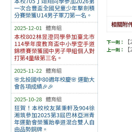
本校705丁翊翔同學參加2026第
一次合豐盃全國兒童少年擊劍積
分賽榮獲U14男子軍刀第一名。
相關附
2025-12-01
體育組
本校802林昱澄同學參加臺北巿
【2
114學年度教育盃中小學空手道
【2
錦標賽榮獲國中男子甲組個人對
打第4量級第三名。
2025-11-22
體育組
🌸北投國中80週年校慶🌸 運動大
會各項成績🎉🎉
2025-10-28
體育組
狂賀！本校校友葉秉軒及904徐
湘筑參加2025第3屆巴林亞洲青
年運動會榮獲跆拳道混合雙人自
由品勢銅牌。