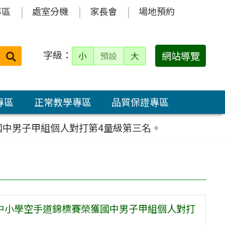
專區
處室分機
家長會
場地預約
字級：
送出
網站導覽
小
預設
大
搜
尋：
專區
正常教學專區
品質保證專區
國中男子甲組個人對打第4量級第三名。
盃中小學空手道錦標賽榮獲國中男子甲組個人對打