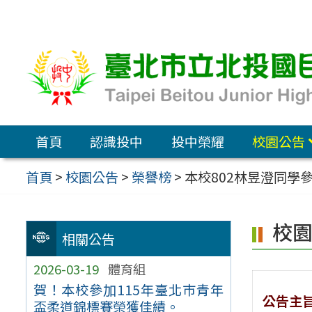
跳
至
主
要
內
容
首頁
認識投中
投中榮耀
校園公告
區
首頁
>
校園公告
>
榮譽榜
>
本校802林昱澄同學
校
相關公告
2026-03-19
體育組
賀！本校參加115年臺北巿青年
公告主
盃柔道錦標賽榮獲佳績。