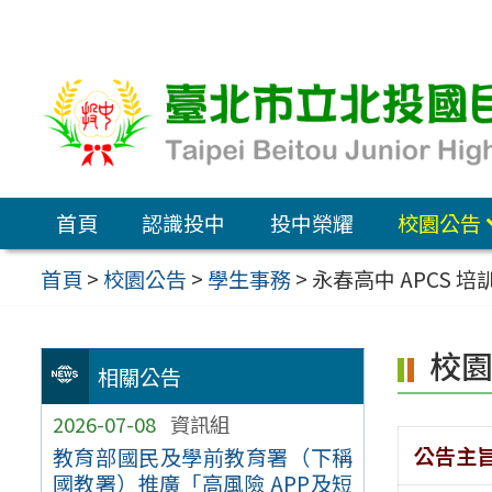
跳
至
主
要
內
容
首頁
認識投中
投中榮耀
校園公告
區
首頁
>
校園公告
>
學生事務
>
永春高中 APCS 培
校
相關公告
2026-07-08
資訊組
公告主
教育部國民及學前教育署（下稱
國教署）推廣「高風險 APP及短