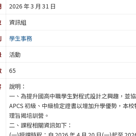
期
2026 年 3 月 31 日
位
資訊組
別
學生事務
級
活動
數
65
說明：
容
一、為提升國高中職學生對程式設計之興趣，並協
APCS 初級、中級檢定證書以增加升學優勢，本
理旨揭培訓營。
二、課程相關資訊如下：
(一)授課時程：自 2026 年 4 月 20 日(一)起至 202