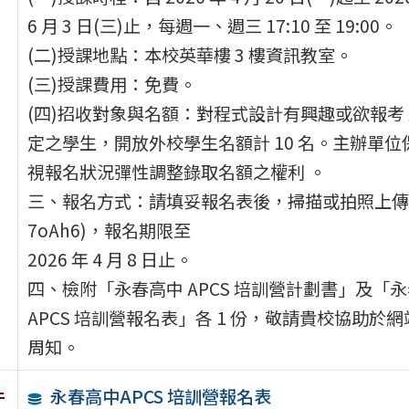
6 月 3 日(三)止，每週一、週三 17:10 至 19:00。
(二)授課地點：本校英華樓 3 樓資訊教室。
(三)授課費用：免費。
(四)招收對象與名額：對程式設計有興趣或欲報考 A
定之學生，開放外校學生名額計 10 名。主辦單位
視報名狀況彈性調整錄取名額之權利 。
三、報名方式：請填妥報名表後，掃描或拍照上傳至指定連結(h
7oAh6)，報名期限至
2026 年 4 月 8 日止。
四、檢附「永春高中 APCS 培訓營計劃書」及「
APCS 培訓營報名表」各 1 份，敬請貴校協助於
周知。
永春高中APCS 培訓營報名表
件