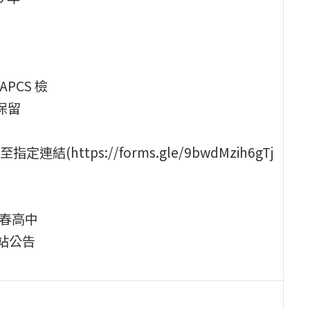
PCS 檢
保留
ttps://forms.gle/9bwdMzih6gTj
永春高中
網站公告