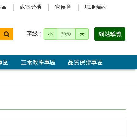
專區
處室分機
家長會
場地預約
字級：
送出
網站導覽
小
預設
大
搜
尋：
專區
正常教學專區
品質保證專區