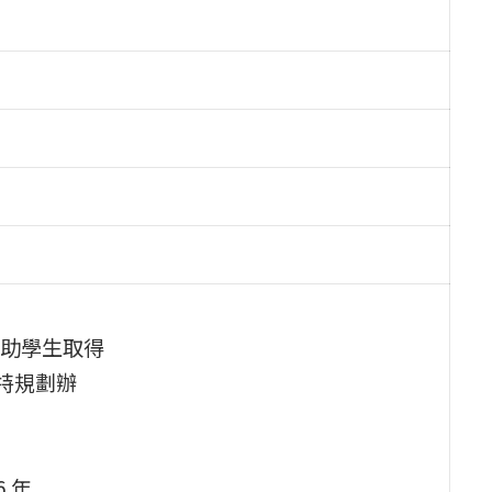
助學生取得
校特規劃辦
6 年