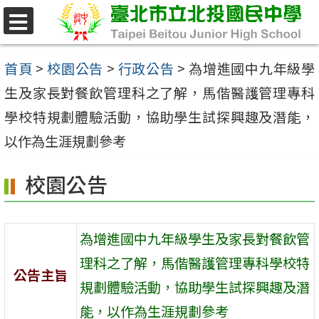
跳
至
選
單
主
首頁
>
校園公告
>
行政公告
>
為增進國中九年級學
要
生及家長對餐飲管理科之了解，馬偕醫護管理專科
內
學校特規劃體驗活動，協助學生試探興趣及潛能，
容
以作為生涯規劃參考
區
校園公告
為增進國中九年級學生及家長對餐飲管
理科之了解，馬偕醫護管理專科學校特
公告主旨
規劃體驗活動，協助學生試探興趣及潛
能，以作為生涯規劃參考