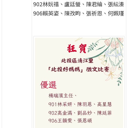
902林妧禧、盧廷螢、陳君綸、張紜溱
906賴英姿、陳孜畇、張祈恩、何姵瑾