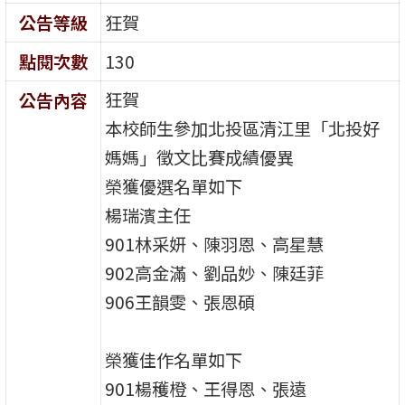
公告等級
狂賀
點閱次數
130
狂賀
公告內容
本校師生參加北投區清江里「北投好
媽媽」徵文比賽成績優異
榮獲優選名單如下
楊瑞濱主任
901林采妍、陳羽恩、高星慧
902高金滿、劉品妙、陳廷菲
906王韻雯、張恩碩
榮獲佳作名單如下
901楊穫橙、王得恩、張遠