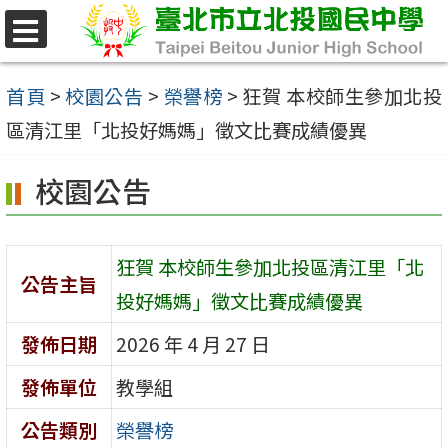
跳
至
選
單
主
首頁
>
校園公告
>
榮譽榜
>
狂賀 本校師生參加北投
要
區清江里「北投好媽媽」徵文比賽成績優異
內
校園公告
容
區
狂賀 本校師生參加北投區清江里「北
公告主旨
投好媽媽」徵文比賽成績優異
發佈日期
2026 年 4 月 27 日
發佈單位
教學組
公告類別
榮譽榜