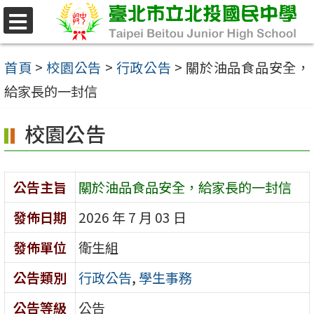
跳
至
選
單
主
首頁
>
校園公告
>
行政公告
>
關於油品食品安全，
要
給家長的一封信
內
校園公告
容
區
公告主旨
關於油品食品安全，給家長的一封信
發佈日期
2026 年 7 月 03 日
發佈單位
衛生組
公告類別
行政公告
,
學生事務
公告等級
公告