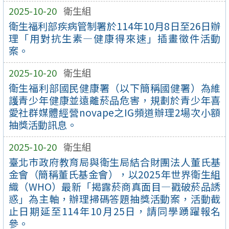
2025-10-20
衛生組
衛生福利部疾病管制署於114年10月8日至26日辦
理「用對抗生素—健康得來速」插畫徵件活動
案。
2025-10-20
衛生組
衛生福利部國民健康署（以下簡稱國健署）為維
護青少年健康並遠離菸品危害，規劃於青少年喜
愛社群媒體經營novape之IG頻道辦理2場次小額
抽獎活動訊息。
2025-10-20
衛生組
臺北巿政府教育局與衛生局結合財團法人董氏基
金會（簡稱董氏基金會），以2025年世界衛生組
織（WHO）最新「揭露菸商真面目—戳破菸品誘
惑」為主軸，辦理掃碼答題抽獎活動案，活動截
止日期延至114年10月25日，請同學踴躍報名
參。