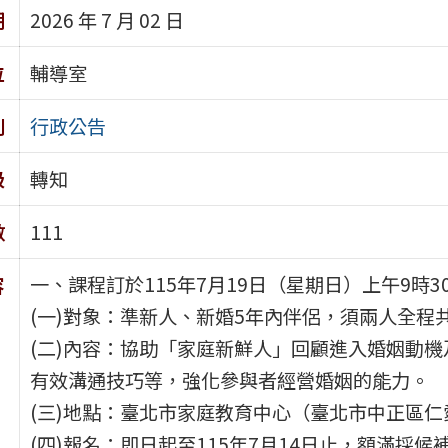
期
2026 年 7 月 02 日
位
輔導室
別
行政公告
級
轉知
數
111
一、課程訂於115年7月19日（星期日）上午9時
容
(一)對象：準新人、新婚5年內伴侶，須兩人全程
(二)內容：協助「家庭新鮮人」回顧進入婚姻動
有效溝通技巧等，強化參與者經營婚姻的能力。
(三)地點：臺北市家庭教育中心（臺北市中正區仁
(四)報名：即日起至115年7月14日止，額滿採候