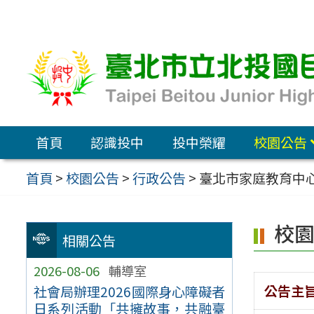
跳
至
主
要
內
容
首頁
認識投中
投中榮耀
校園公告
區
首頁
>
校園公告
>
行政公告
>
臺北市家庭教育中
校
相關公告
2026-08-06
輔導室
公告主
社會局辦理2026國際身心障礙者
日系列活動「共擁故事，共融臺