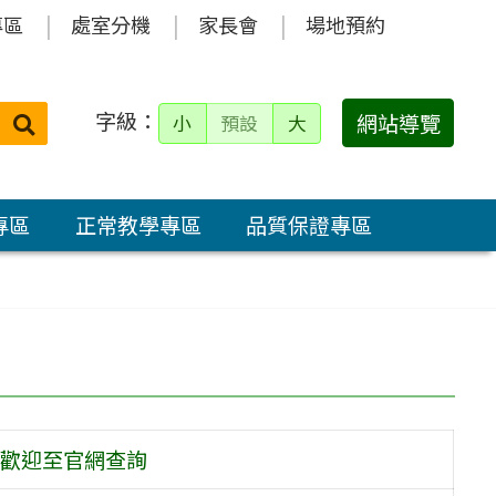
專區
處室分機
家長會
場地預約
字級：
送出
網站導覽
小
預設
大
搜
尋：
專區
正常教學專區
品質保證專區
歡迎至官網查詢