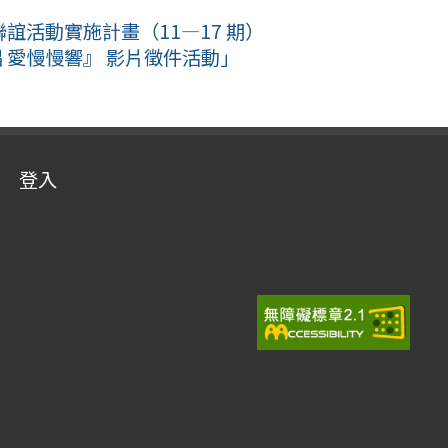
誼活動實施計畫（11—17 期）
 愛慢慢響』 影片徵件活動」
登入