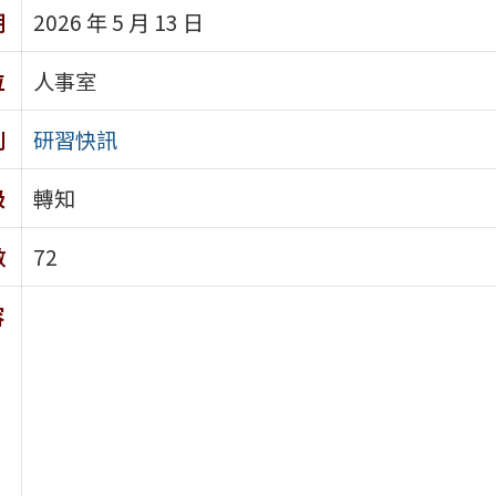
期
2026 年 5 月 13 日
位
人事室
別
研習快訊
級
轉知
數
72
容