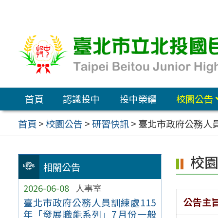
跳
至
主
要
內
容
首頁
認識投中
投中榮耀
校園公告
區
首頁
>
校園公告
>
研習快訊
>
臺北市政府公務人員
校
相關公告
2026-06-08
人事室
公告主
臺北市政府公務人員訓練處115
年「發展職能系列」7月份一般