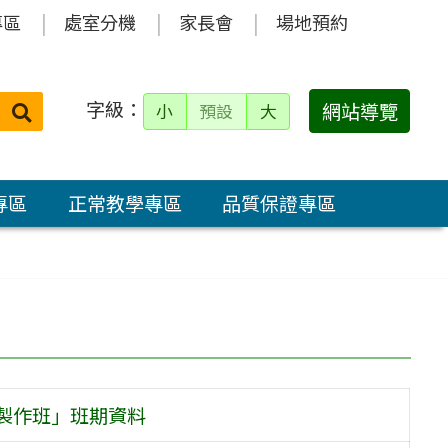
專區
處室分機
家長會
場地預約
字級：
送出
網站導覽
小
預設
大
搜
尋：
專區
正常教學專區
品質保證專區
報製作班」班期資料