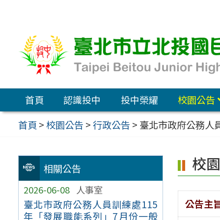
跳
至
主
要
內
容
首頁
認識投中
投中榮耀
校園公告
區
首頁
>
校園公告
>
行政公告
>
臺北市政府公務人
校
相關公告
2026-06-08
人事室
公告主
臺北市政府公務人員訓練處115
年「發展職能系列」7月份一般