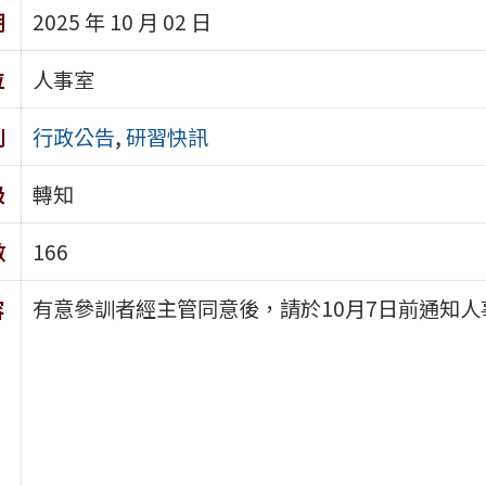
期
2025 年 10 月 02 日
位
人事室
別
行政公告
,
研習快訊
級
轉知
數
166
有意參訓者經主管同意後，請於10月7日前通知
容