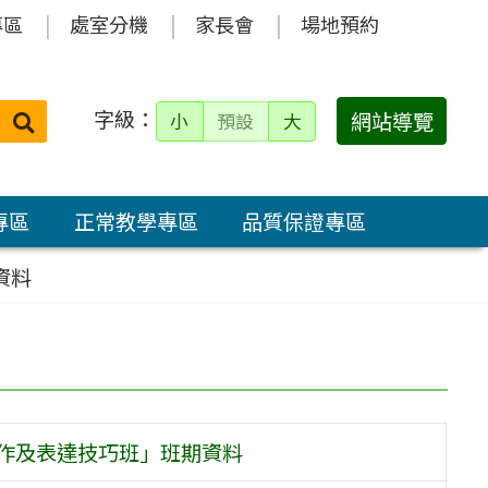
專區
處室分機
家長會
場地預約
字級：
送出
網站導覽
小
預設
大
搜
尋：
專區
正常教學專區
品質保證專區
資料
製作及表達技巧班」班期資料