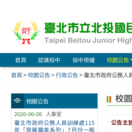
跳
至
主
要
內
容
首頁
認識投中
投中榮耀
校園公告
區
首頁
>
校園公告
>
行政公告
>
臺北市政府公務人員
校
相關公告
2026-06-08
人事室
公告主
臺北市政府公務人員訓練處115
年「發展職能系列」7月份一般