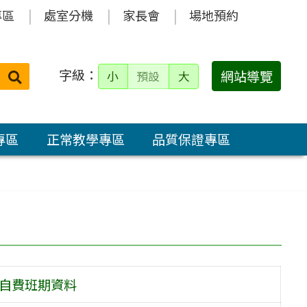
專區
處室分機
家長會
場地預約
字級：
送出
網站導覽
小
預設
大
搜
尋：
專區
正常教學專區
品質保證專區
言自費班期資料