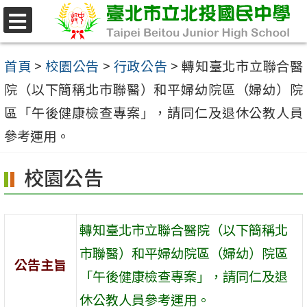
跳
至
選
單
主
首頁
>
校園公告
>
行政公告
>
轉知臺北市立聯合醫
要
院（以下簡稱北市聯醫）和平婦幼院區（婦幼）院
內
區「午後健康檢查專案」，請同仁及退休公教人員
容
參考運用。
區
校園公告
轉知臺北市立聯合醫院（以下簡稱北
市聯醫）和平婦幼院區（婦幼）院區
公告主旨
「午後健康檢查專案」，請同仁及退
休公教人員參考運用。