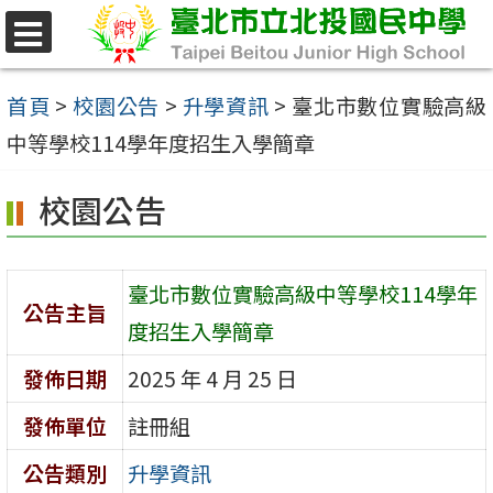
跳
至
選
單
主
首頁
>
校園公告
>
升學資訊
>
臺北市數位實驗高級
要
中等學校114學年度招生入學簡章
內
校園公告
容
區
臺北市數位實驗高級中等學校114學年
公告主旨
度招生入學簡章
發佈日期
2025 年 4 月 25 日
發佈單位
註冊組
公告類別
升學資訊