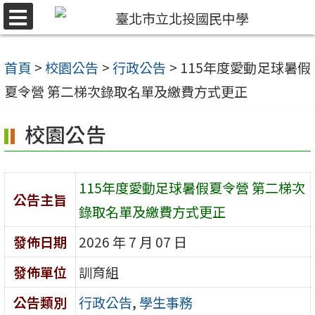
跳
選
至
單
主
首頁
>
校園公告
>
行政公告
>
115年度愛動足球暑假
要
夏令營 第二梯次錄取名單及繳費方式更正
內
校園公告
容
區
115年度愛動足球暑假夏令營 第二梯次
公告主旨
錄取名單及繳費方式更正
發佈日期
2026 年 7 月 07 日
發佈單位
訓育組
公告類別
行政公告
,
學生事務