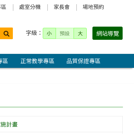
專區
處室分機
家長會
場地預約
字級：
送出
網站導覽
小
預設
大
搜
尋：
專區
正常教學專區
品質保證專區
實施計畫