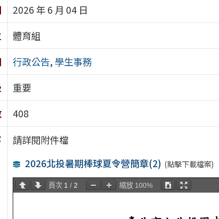
期
2026 年 6 月 04 日
位
體育組
別
行政公告
,
學生事務
級
重要
數
408
容
請詳閱附件檔
2026北投暑期棒球夏令營簡章(2)
(點擊下載檔案)
頁次
1
/
2
縮放
100%