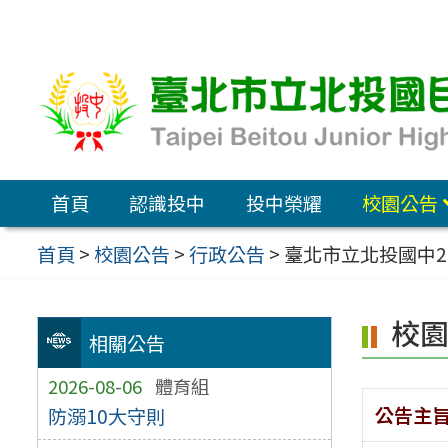
跳
至
主
要
內
容
首頁
認識投中
投中榮耀
校園公告
區
首頁
>
校園公告
>
行政公告
>
臺北市立北投國中2
校
相關公告
2026-08-06
體育組
公告主
防溺10大守則