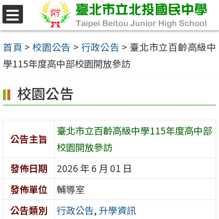
跳
至
選
單
主
首頁
>
校園公告
>
行政公告
>
臺北市立百齡高級中
要
學115年度高中部校園開放參訪
內
校園公告
容
區
臺北市立百齡高級中學115年度高中部
公告主旨
校園開放參訪
發佈日期
2026 年 6 月 01 日
發佈單位
輔導室
公告類別
行政公告
,
升學資訊