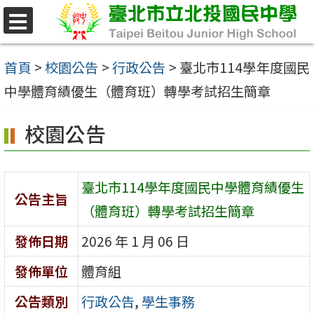
跳
至
選
單
主
首頁
>
校園公告
>
行政公告
>
臺北市114學年度國民
要
中學體育績優生（體育班）轉學考試招生簡章
內
校園公告
容
區
臺北市114學年度國民中學體育績優生
公告主旨
（體育班）轉學考試招生簡章
發佈日期
2026 年 1 月 06 日
發佈單位
體育組
公告類別
行政公告
,
學生事務