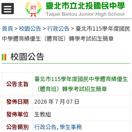
跳
至
選
單
主
首頁
>
校園公告
>
行政公告
>
臺北市115學年度國民
要
中學體育績優生（體育班）轉學考試招生簡章
內
校園公告
容
區
臺北市115學年度國民中學體育績優生
公告主旨
（體育班）轉學考試招生簡章
發佈日期
2026 年 7 月 07 日
發佈單位
生教組
公告類別
行政公告
,
學生事務