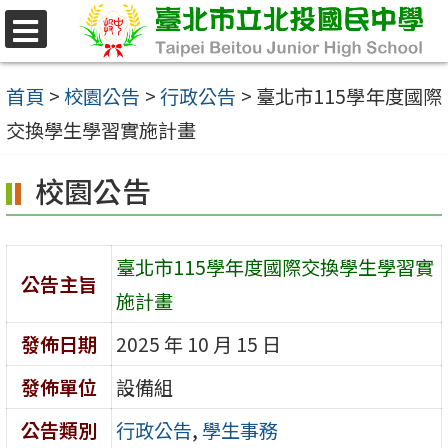
跳
至
選
單
主
首頁
>
校園公告
>
行政公告
>
臺北市115學年度國際
要
交換學生學習實施計畫
內
校園公告
容
區
臺北市115學年度國際交換學生學習實
公告主旨
施計畫
發佈日期
2025 年 10 月 15 日
發佈單位
設備組
公告類別
行政公告
,
學生事務