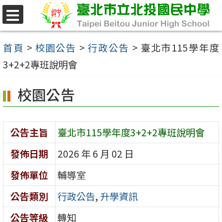
跳
至
選
單
主
首頁
>
校園公告
>
行政公告
>
臺北市115學年度
要
3+2+2專班說明會
內
校園公告
容
區
公告主旨
臺北市115學年度3+2+2專班說明會
發佈日期
2026 年 6 月 02 日
發佈單位
輔導室
公告類別
行政公告
,
升學資訊
公告等級
轉知