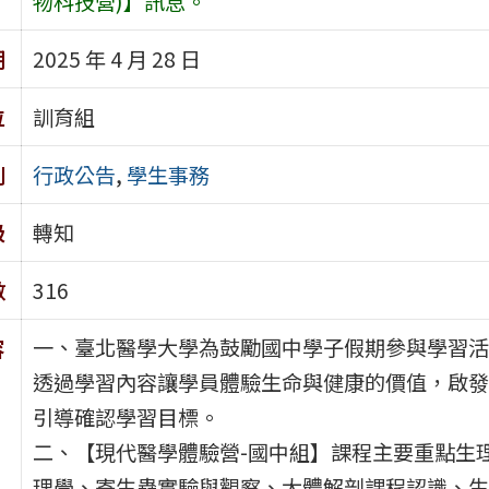
物科技營)】訊息。
期
2025 年 4 月 28 日
位
訓育組
別
行政公告
,
學生事務
級
轉知
數
316
一、臺北醫學大學為鼓勵國中學子假期參與學習活
容
透過學習內容讓學員體驗生命與健康的價值，啟發
引導確認學習目標。
二、【現代醫學體驗營-國中組】課程主要重點生
理學、寄生蟲實驗與觀察、大體解剖課程認識、生