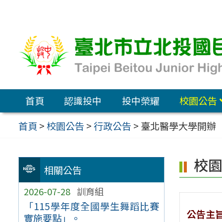
跳
至
主
要
內
容
首頁
認識投中
投中榮耀
校園公告
區
首頁
>
校園公告
>
行政公告
>
臺北醫學大學開辦【
校
相關公告
2026-07-28
訓育組
「115學年度全國學生舞蹈比賽
公告主
實施要點」。