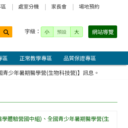
專區
處室分機
家長會
場地預約
字級：
送出
網站導覽
小
預設
大
搜
尋：
專區
正常教學專區
品質保證專區
國青少年暑期醫學營(生物科技營)】訊息。
學體驗營國中組)、全國青少年暑期醫學營(生