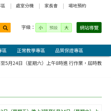
專區
處室分機
家長會
場地預約
字級：
送出
網站導覽
小
預設
大
搜
尋：
專區
正常教學專區
品質保證專區
時至5月24日（星期六）上午8時進 行作業，屆時教