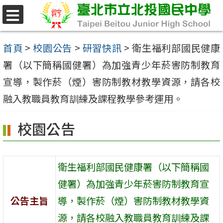
跳
至
選
單
主
首頁
>
校園公告
>
研習快訊
>
衛生福利部國民健康
要
署（以下簡稱國健署）為加強青少年菸害防制教育
內
宣導，製作菸（煙）害防制教材教學資源，請各校
容
融入教職員教育訓練及課程教學參考運用。
區
校園公告
衛生福利部國民健康署（以下簡稱國
健署）為加強青少年菸害防制教育宣
公告主旨
導，製作菸（煙）害防制教材教學資
源，請各校融入教職員教育訓練及課