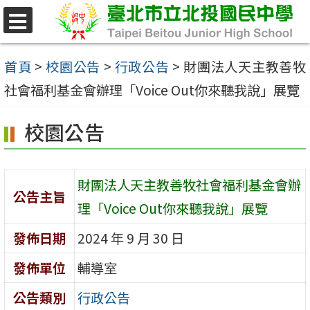
跳
至
選
單
主
首頁
>
校園公告
>
行政公告
>
財團法人天主教善牧
要
社會福利基金會辦理「Voice Out你來聽我說」展覽
內
校園公告
容
區
財團法人天主教善牧社會福利基金會辦
公告主旨
理「Voice Out你來聽我說」展覽
發佈日期
2024 年 9 月 30 日
發佈單位
輔導室
公告類別
行政公告