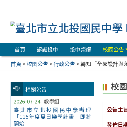
跳
至
主
要
內
首頁
認識投中
投中榮耀
校園公告
容
區
首頁
>
校園公告
>
行政公告
>
轉知「全象設計與
校
相關公告
2026-07-24
教學組
公告主
臺北市立北投國民中學辦理
「115年度夏日樂學計畫」即將
開始
發佈日