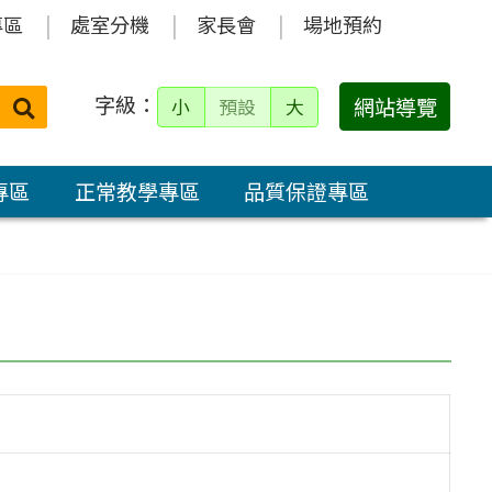
專區
處室分機
家長會
場地預約
字級：
送出
網站導覽
小
預設
大
搜
尋：
專區
正常教學專區
品質保證專區