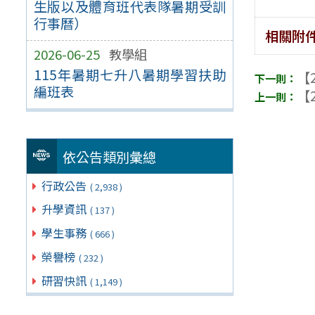
生版以及體育班代表隊暑期受訓
行事曆）
相關附
2026-06-25
教學組
115年暑期七升八暑期學習扶助
【2
編班表
【2
依公告類別彙總
行政公告
( 2,938 )
升學資訊
( 137 )
學生事務
( 666 )
榮譽榜
( 232 )
研習快訊
( 1,149 )