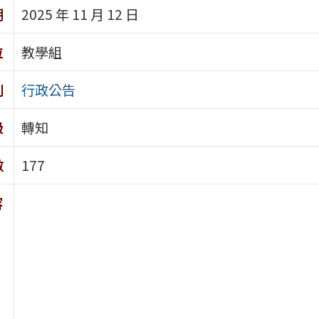
期
2025 年 11 月 12 日
位
教學組
別
行政公告
級
轉知
數
177
容