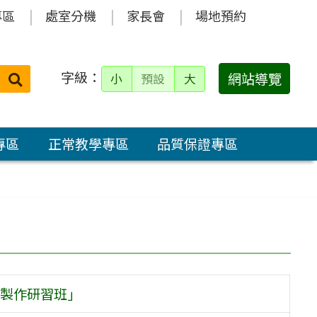
專區
處室分機
家長會
場地預約
字級：
送出
網站導覽
小
預設
大
搜
尋：
專區
正常教學專區
品質保證專區
製作研習班」