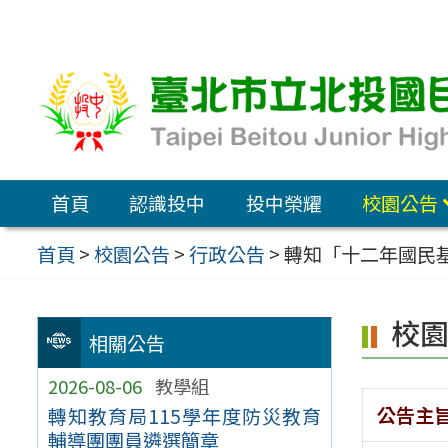
跳
至
主
要
內
容
首頁
認識投中
投中榮耀
校園公告
區
首頁
>
校園公告
>
行政公告
>
轉知「十二年國民
校
相關公告
2026-08-06
教學組
公告主
轉知教育局115學年度防災教育
輔導團團員遴選簡章