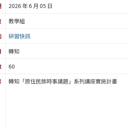
期
2026 年 6 月 05 日
位
教學組
別
研習快訊
級
轉知
數
60
轉知「原住民族時事議題」系列講座實施計畫
容