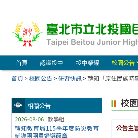
跳
至
主
要
內
容
首頁
認識投中
投中榮耀
校園公告
區
首頁
>
校園公告
>
研習快訊
>
轉知「原住民族時
校
相關公告
2026-08-06
教學組
公告主
轉知教育局115學年度防災教育
輔導團團員遴選簡章