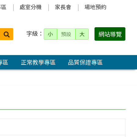
專區
處室分機
家長會
場地預約
字級：
送出
網站導覽
小
預設
大
搜
尋：
專區
正常教學專區
品質保證專區