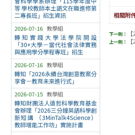
會科學學系辦理「115學年度中
等 學校教師本土語文在職進修第
相關附
二專長班」招生資訊
2026-07-16
教學組
【2
轉知實踐大學法學院開設
【2
「30+大學－當代社會法律實務
與應用學分學程專班」招生
2026-07-16
教學組
轉知「2026永續台灣創意教案分
享會－教育未來進行式」
2026-07-15
教學組
轉知財團法人遠哲科學教育基金
會辦理「2026三分鐘英語科學創
新短講 （3MinTalk4Science）
教師增能工作坊」實施計畫