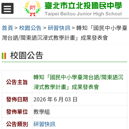
跳
至
選
單
主
首頁
>
校園公告
>
研習快訊
>
轉知「國民中小學臺
要
灣台語/閩東語沉浸式教學計畫」成果發表會
內
校園公告
容
區
轉知「國民中小學臺灣台語/閩東語沉
公告主旨
浸式教學計畫」成果發表會
發佈日期
2026 年 6 月 03 日
發佈單位
教學組
公告類別
研習快訊