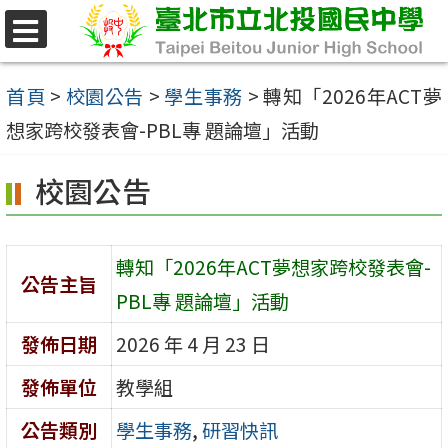
跳
至
選
單
主
首頁
>
校園公告
>
學生事務
>
轉知「2026年ACT夢
要
想家跨校發表會-PBL專 題論壇」活動
內
校園公告
容
區
轉知「2026年ACT夢想家跨校發表會-
公告主旨
PBL專 題論壇」活動
發佈日期
2026 年 4 月 23 日
發佈單位
教學組
公告類別
學生事務
,
研習快訊