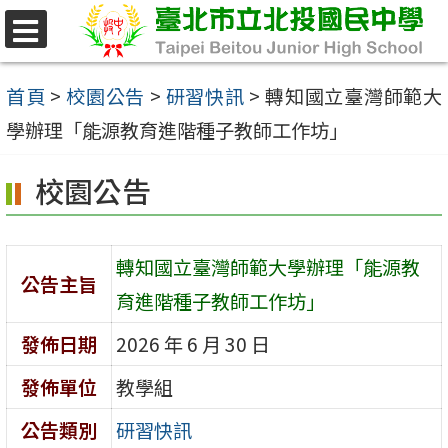
跳
至
選
單
主
首頁
>
校園公告
>
研習快訊
>
轉知國立臺灣師範大
要
學辦理「能源教育進階種子教師工作坊」
內
校園公告
容
區
轉知國立臺灣師範大學辦理「能源教
公告主旨
育進階種子教師工作坊」
發佈日期
2026 年 6 月 30 日
發佈單位
教學組
公告類別
研習快訊