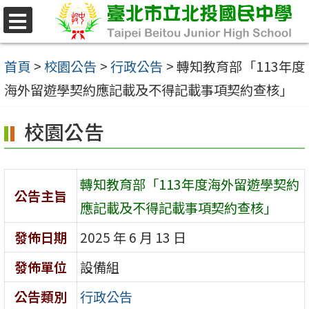
跳
至
選
單
主
首頁
>
校園公告
>
行政公告
>
轉知教育部「113年度
要
海外留遊學契約應記載及不得記載事項契約查核」
內
校園公告
容
區
轉知教育部「113年度海外留遊學契約
公告主旨
應記載及不得記載事項契約查核」
發佈日期
2025 年 6 月 13 日
發佈單位
設備組
公告類別
行政公告