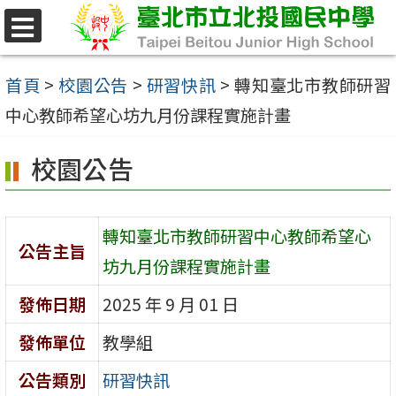
跳
至
選
單
主
首頁
>
校園公告
>
研習快訊
>
轉知臺北市教師研習
要
中心教師希望心坊九月份課程實施計畫
內
校園公告
容
區
轉知臺北市教師研習中心教師希望心
公告主旨
坊九月份課程實施計畫
發佈日期
2025 年 9 月 01 日
發佈單位
教學組
公告類別
研習快訊